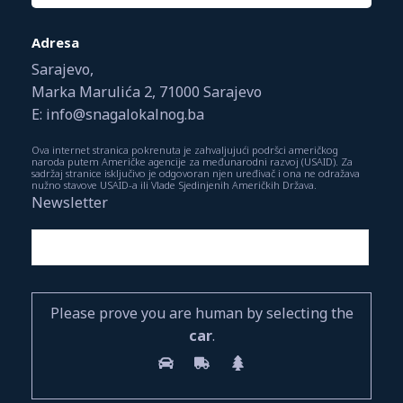
Adresa
Sarajevo,
Marka Marulića 2, 71000 Sarajevo
E: info@snagalokalnog.ba
Ova internet stranica pokrenuta je zahvaljujući podršci američkog
naroda putem Američke agencije za međunarodni razvoj (USAID). Za
sadržaj stranice isključivo je odgovoran njen uređivač i ona ne odražava
nužno stavove USAID-a ili Vlade Sjedinjenih Američkih Država.
Newsletter
Please prove you are human by selecting the
car
.