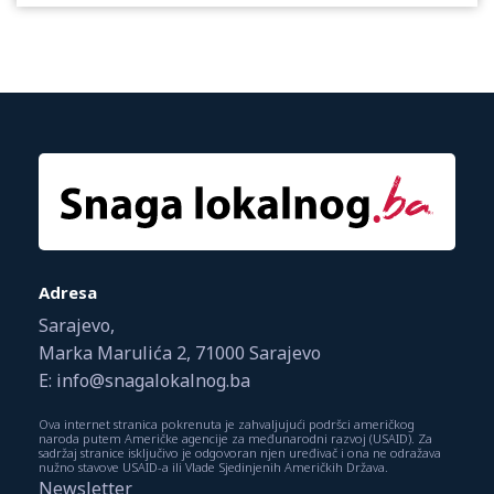
Adresa
Sarajevo,
Marka Marulića 2, 71000 Sarajevo
E: info@snagalokalnog.ba
Ova internet stranica pokrenuta je zahvaljujući podršci američkog
naroda putem Američke agencije za međunarodni razvoj (USAID). Za
sadržaj stranice isključivo je odgovoran njen uređivač i ona ne odražava
nužno stavove USAID-a ili Vlade Sjedinjenih Američkih Država.
Newsletter