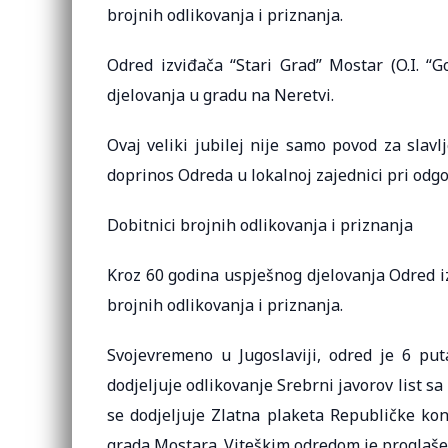
brojnih odlikovanja i priznanja.
Odred izviđača “Stari Grad” Mostar (O.I. “G
djelovanja u gradu na Neretvi.
Ovaj veliki jubilej nije samo povod za slav
doprinos Odreda u lokalnoj zajednici pri odg
Dobitnici brojnih odlikovanja i priznanja
Kroz 60 godina uspješnog djelovanja Odred iz
brojnih odlikovanja i priznanja.
Svojevremeno u Jugoslaviji, odred je 6 pu
dodjeljuje odlikovanje Srebrni javorov list sa
se dodjeljuje Zlatna plaketa Republičke kon
grada Mostara. Viteškim odredom je proglašen