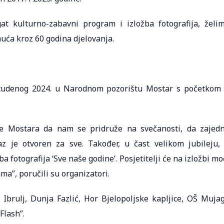
t kulturno-zabavni program i izložba fotografija, želi
nuća kroz 60 godina djelovanja.
 studenog 2024. u Narodnom pozorištu Mostar s početkom
 Mostara da nam se pridruže na svečanosti, da zajed
az je otvoren za sve. Također, u čast velikom jubileju,
 fotografija ‘Sve naše godine’. Posjetitelji će na izložbi mo
ma”, poručili su organizatori.
brulj, Dunja Fazlić, Hor Bjelopoljske kapljice, OŠ Muja
Flash”.