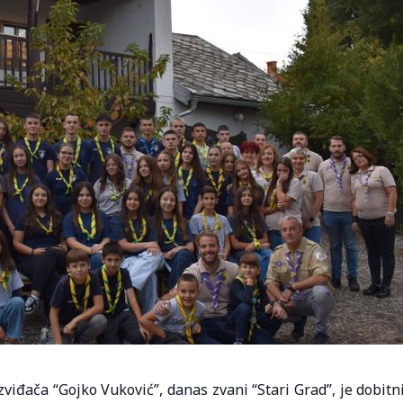
viđača “Gojko Vuković”, danas zvani “Stari Grad”, je dobitn