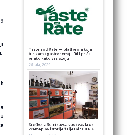
og
ji
Taste and Rate — platforma koja
.
turizam i gastronomiju BiH priča
onako kako zaslužuju
26 Jula, 2026
ik
se
mu
Srećko iz Semizovca vodi vas kroz
te
vremeplov istorije željeznica u BiH