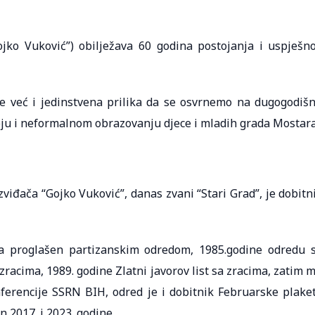
ojko Vuković”) obilježava 60 godina postojanja i uspješn
lje već i jedinstvena prilika da se osvrnemo na dugogodišn
oju i neformalnom obrazovanju djece i mladih grada Mostara
viđača “Gojko Vuković”, danas zvani “Stari Grad”, je dobitn
ta proglašen partizanskim odredom, 1985.godine odredu 
 zracima, 1989. godine Zlatni javorov list sa zracima, zatim 
ferencije SSRN BIH, odred je i dobitnik Februarske plake
 2017. i 2023. godine.