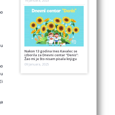
16 Januara, 2025
mo
 u
Nakon 13 godina Ines Kavalec se
izborila za Dnevni centar “Denis”:
Žao mi je što nisam pisala knjigu
09 Januara, 2025
no
 u
ći
ga