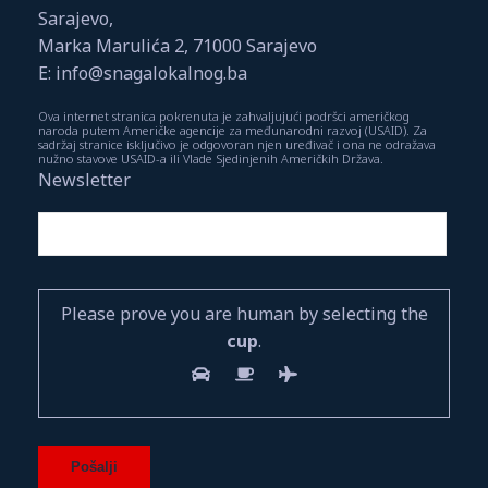
Sarajevo,
Marka Marulića 2, 71000 Sarajevo
E: info@snagalokalnog.ba
Ova internet stranica pokrenuta je zahvaljujući podršci američkog
naroda putem Američke agencije za međunarodni razvoj (USAID). Za
sadržaj stranice isključivo je odgovoran njen uređivač i ona ne odražava
nužno stavove USAID-a ili Vlade Sjedinjenih Američkih Država.
Newsletter
Please prove you are human by selecting the
cup
.