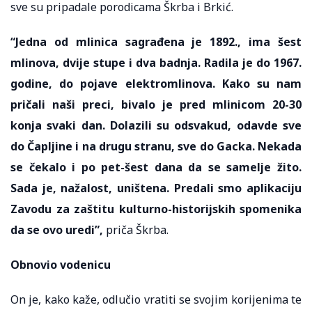
sve su pripadale porodicama Škrba i Brkić.
“Jedna od mlinica sagrađena je 1892., ima šest
mlinova, dvije stupe i dva badnja. Radila je do 1967.
godine, do pojave elektromlinova. Kako su nam
pričali naši preci, bivalo je pred mlinicom 20-30
konja svaki dan. Dolazili su odsvakud, odavde sve
do Čapljine i na drugu stranu, sve do Gacka. Nekada
se čekalo i po pet-šest dana da se samelje žito.
Sada je, nažalost, uništena. Predali smo aplikaciju
Zavodu za zaštitu kulturno-historijskih spomenika
da se ovo uredi”,
priča Škrba.
Obnovio vodenicu
On je, kako kaže, odlučio vratiti se svojim korijenima te