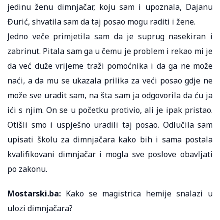
jedinu ženu dimnjačar, koju sam i upoznala, Dajanu
Đurić, shvatila sam da taj posao mogu raditi i žene.
Jedno veče primjetila sam da je suprug nasekiran i
zabrinut. Pitala sam ga u čemu je problem i rekao mi je
da već duže vrijeme traži pomoćnika i da ga ne može
naći, a da mu se ukazala prilika za veći posao gdje ne
može sve uradit sam, na šta sam ja odgovorila da ću ja
ići s njim. On se u početku protivio, ali je ipak pristao.
Otišli smo i uspješno uradili taj posao. Odlučila sam
upisati školu za dimnjačara kako bih i sama postala
kvalifikovani dimnjačar i mogla sve poslove obavljati
po zakonu.
Mostarski.ba:
Kako se magistrica hemije snalazi u
ulozi dimnjačara?