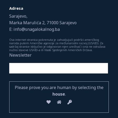
Adresa
Sarajevo,
Marka Marulića 2, 71000 Sarajevo
E: info@snagalokalnog.ba
Ova internet stranica pokrenuta je zahvaljujući podršci američkog
naroda putem Američke agencije za međunarodni razvoj (USAID). Za
sadržaj stranice isključivo je odgovoran njen uređivač i ona ne odražava
nužno stavove USAID-a ili Vlade Sjedinjenih Američkih Država.
Newsletter
Please prove you are human by selecting the
house
.