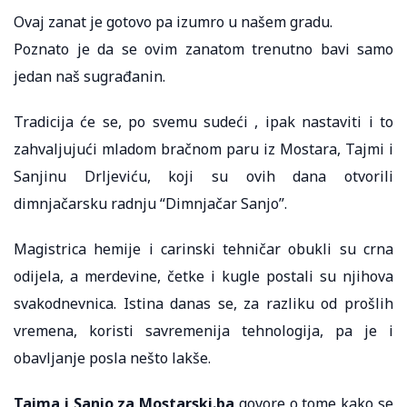
Ovaj zanat je gotovo pa izumro u našem gradu.
Poznato je da se ovim zanatom trenutno bavi samo
jedan naš sugrađanin.
Tradicija će se, po svemu sudeći , ipak nastaviti i to
zahvaljujući mladom bračnom paru iz Mostara, Tajmi i
Sanjinu Drljeviću, koji su ovih dana otvorili
dimnjačarsku radnju “Dimnjačar Sanjo”.
Magistrica hemije i carinski tehničar obukli su crna
odijela, a merdevine, četke i kugle postali su njihova
svakodnevnica. Istina danas se, za razliku od prošlih
vremena, koristi savremenija tehnologija, pa je i
obavljanje posla nešto lakše.
Tajma i Sanjo za Mostarski.ba
govore o tome kako se