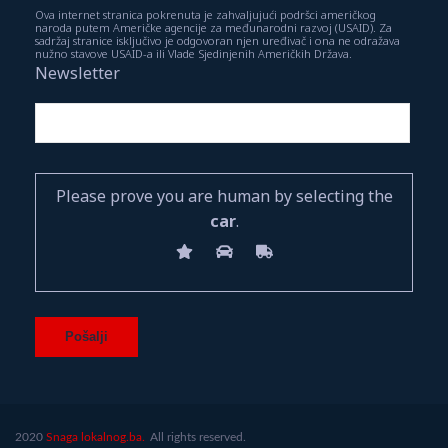
Ova internet stranica pokrenuta je zahvaljujući podršci američkog
naroda putem Američke agencije za međunarodni razvoj (USAID). Za
sadržaj stranice isključivo je odgovoran njen uređivač i ona ne odražava
nužno stavove USAID-a ili Vlade Sjedinjenih Američkih Država.
Newsletter
Please prove you are human by selecting the
car
.
2020
Snaga lokalnog.ba.
All rights reserved.