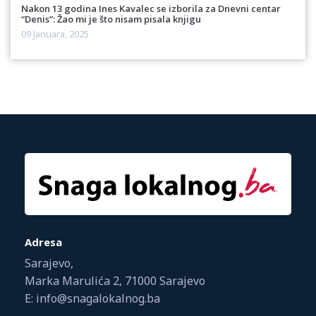
Nakon 13 godina Ines Kavalec se izborila za Dnevni centar
“Denis”: Žao mi je što nisam pisala knjigu
09 Januara, 2025
Adresa
Sarajevo,
Marka Marulića 2, 71000 Sarajevo
E: info@snagalokalnog.ba