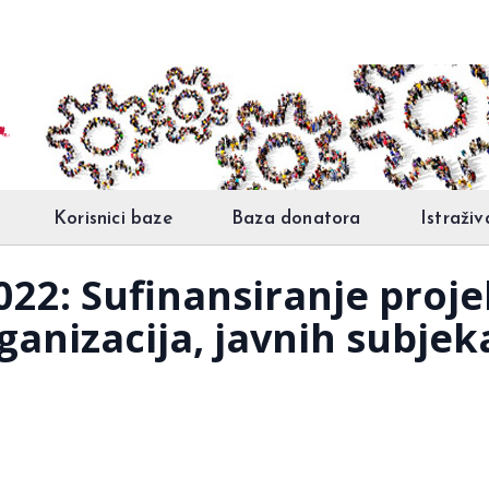
Korisnici baze
Baza donatora
Istraživ
22: Sufinansiranje proj
nizacija, javnih subjekat