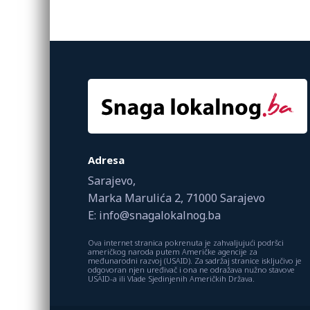
Adresa
Sarajevo,
Marka Marulića 2, 71000 Sarajevo
E: info@snagalokalnog.ba
Ova internet stranica pokrenuta je zahvaljujući podršci
američkog naroda putem Američke agencije za
međunarodni razvoj (USAID). Za sadržaj stranice isključivo je
odgovoran njen uređivač i ona ne odražava nužno stavove
USAID-a ili Vlade Sjedinjenih Američkih Država.