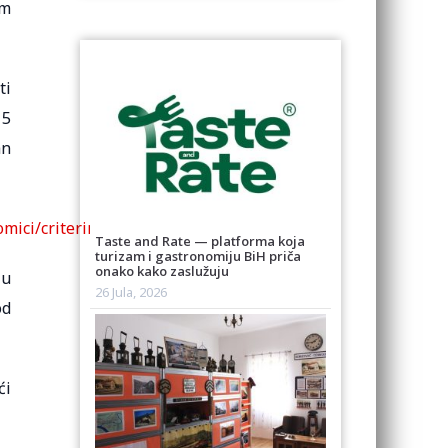
om
ti
 5
an
mici/criterimodalita/
Taste and Rate — platforma koja
turizam i gastronomiju BiH priča
onako kako zaslužuju
žu
26 Jula, 2026
od
ći