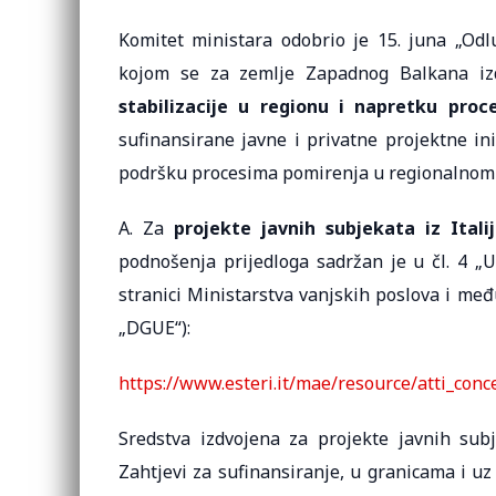
Komitet ministara odobrio je 15. juna „Od
kojom se za zemlje Zapadnog Balkana iz
stabilizacije u regionu i napretku proc
sufinansirane javne i privatne projektne inic
podršku procesima pomirenja u regionalnom
A. Za
projekte javnih subjekata iz Itali
podnošenja prijedloga sadržan je u čl. 4 „U
stranici Ministarstva vanjskih poslova i me
„DGUE“):
https://www.esteri.it/mae/resource/atti_con
Sredstva izdvojena za projekte javnih sub
Zahtjevi za sufinansiranje, u granicama i u