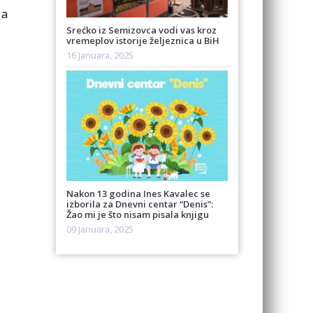
 a
Srećko iz Semizovca vodi vas kroz
vremeplov istorije željeznica u BiH
16 Januara, 2025
Nakon 13 godina Ines Kavalec se
izborila za Dnevni centar “Denis”:
Žao mi je što nisam pisala knjigu
09 Januara, 2025