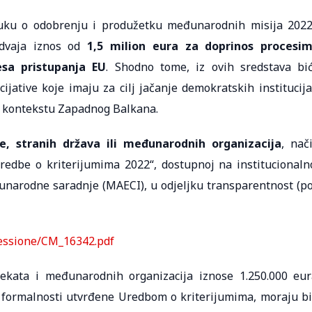
luku o odobrenju i produžetku međunarodnih misija 2022
dvaja iznos od
1,5 milion eura za doprinos procesi
esa pristupanja EU
. Shodno tome, iz ovih sredstava bi
ijative koje imaju za cilj jačanje demokratskih institucija
 kontekstu Zapadnog Balkana.
je, stranih država ili međunarodnih organizacija
, nač
redbe o kriterijumima 2022“, dostupnoj na institucionaln
đunarodne saradnje (MAECI), u odjeljku transparentnost (p
cessione/CM_16342.pdf
jekata i međunarodnih organizacija iznose 1.250.000 eur
z formalnosti utvrđene Uredbom o kriterijumima, moraju bi