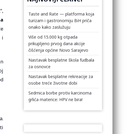
“,
Taste and Rate — platforma koja
ma
turizam i gastronomiju BiH priča
onako kako zaslužuju
će
Više od 15.000 kg otpada
 i
prikupljeno prvog dana akcije
čišćenja općine Novo Sarajevo
Nastavak besplatne škola fudbala
in
za osnovce
oj
Nastavak besplatne rekreacije za
od
osobe treće životne dobi
Sedmica borbe protiv karcinoma
grlića materice: HPV ne bira!
a.
ti