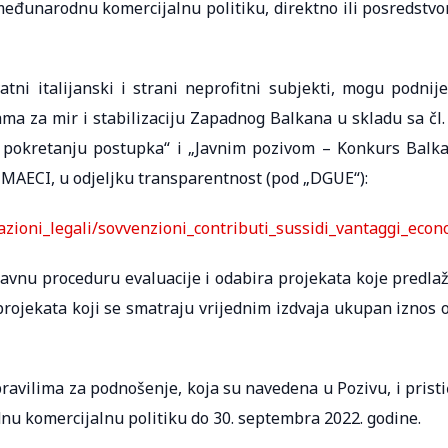
 međunarodnu komercijalnu politiku, direktno ili posredstv
atni italijanski i strani neprofitni subjekti, mogu podnije
vama za mir i stabilizaciju Zapadnog Balkana u skladu sa čl.
 pokretanju postupka“ i „Javnim pozivom – Konkurs Balk
i MAECI, u odjeljku transparentnost (pod „DGUE“):
azioni_legali/sovvenzioni_contributi_sussidi_vantaggi_econo
javnu proceduru evaluacije i odabira projekata koje predla
 projekata koji se smatraju vrijednim izdvaja ukupan iznos 
pravilima za podnošenje, koja su navedena u Pozivu, i pristi
nu komercijalnu politiku do 30. septembra 2022. godine.