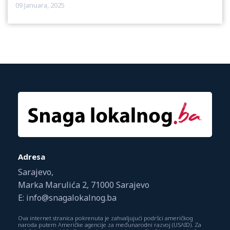
09 Januara, 2025
Adresa
Sarajevo,
Marka Marulića 2, 71000 Sarajevo
E: info@snagalokalnog.ba
Ova internet stranica pokrenuta je zahvaljujući podršci američkog
naroda putem Američke agencije za međunarodni razvoj (USAID). Za