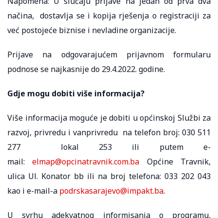
Napomena: U slučaju prijave na jedan od prva dva
načina, dostavlja se i kopija rješenja o registraciji za
već postojeće biznise i nevladine organizacije.
Prijave na odgovarajućem prijavnom formularu
podnose se najkasnije do 29.4.2022. godine.
Gdje mogu dobiti više informacija?
Više informacija moguće je dobiti u općinskoj Službi za
razvoj, privredu i vanprivredu na telefon broj: 030 511
277 lokal 253 ili putem e-
mail:
elmap@opcinatravnik.com.ba
Općine Travnik,
ulica Ul. Konator bb ili na broj telefona: 033 202 043
kao i e-mail-a
podrskasarajevo@impakt.ba
.
U svrhu adekvatnog informisanja o programu,