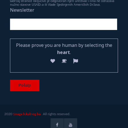
sadržaj stranice isključivo je odgovoran njen uređivač i ona ne odražava
nužno stavove USAID-a ili Vlade Sjedinjenih Američkih Država.
Newsletter
Please prove you are human by selecting the
heart
.
2020
Snaga lokalnog.ba.
All rights reserved.