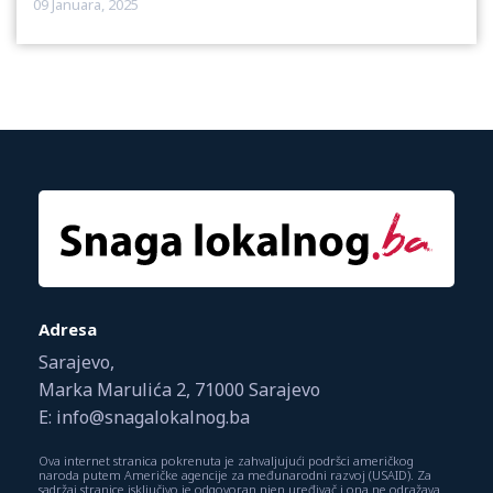
09 Januara, 2025
Adresa
Sarajevo,
Marka Marulića 2, 71000 Sarajevo
E: info@snagalokalnog.ba
Ova internet stranica pokrenuta je zahvaljujući podršci američkog
naroda putem Američke agencije za međunarodni razvoj (USAID). Za
sadržaj stranice isključivo je odgovoran njen uređivač i ona ne odražava