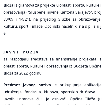
Ilidža iz grantova za projekte u oblasti sporta, kulture i
obrazovanja (“Službene novine Kantona Sarajevo”, broj
30/09 i 14/21), na prijedlog Službe za obrazovanje,
kulturu, sport i mlade, Općinski načelnik r a s p i s u j
e
J A V N I P O Z I V
za raspodjelu sredstava za finansiranje projekata iz
oblasti sporta, kulture i obrazovanja iz Budžeta Općine
Ilidža za 2022. godinu
P
redmet Javnog poziva
je prikupljanje aplikacija
udruženja, fondacija, klubova, sportskih društava i
javnih ustanova čiji je osnivač Općina Ilidža (u