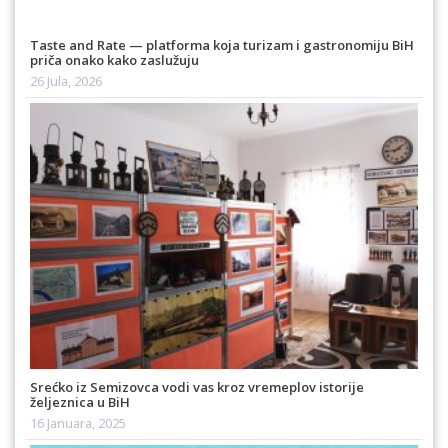
Taste and Rate — platforma koja turizam i gastronomiju BiH
priča onako kako zaslužuju
26 Jula, 2026
Srećko iz Semizovca vodi vas kroz vremeplov istorije
željeznica u BiH
16 Januara, 2025