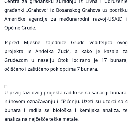
Centra za građansku suradnju iz Livna i Udruženje
građanki „Grahovo“ iz Bosanskog Grahova uz podršku
Američke agencije za međunarodni razvoj-USAID i
Općine Grude.
Ispred Mjesne zajednice Grude voditeljica ovog
projekta je Anđelka Zucić, a kako je kazala za
Grude.com u naselju Otok locirano je 17 bunara,
očišćeno i zaštićeno poklopcima 7 bunara.
U prvoj fazi ovog projekta radilo se na sanaciji bunara,
njihovom označavanju i čišćenju. Uzeti su uzorci sa 4
bunara i radila se biološka i kemijska analiza, te
analiza na najčešće teške metale.