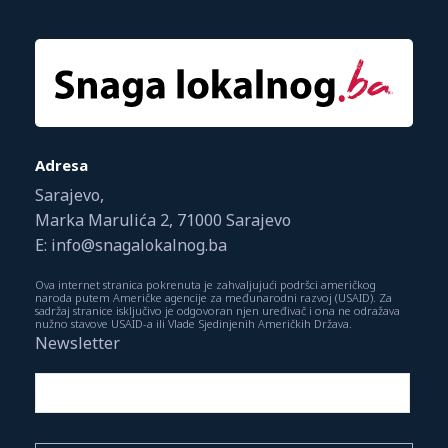
Adresa
Sarajevo,
Marka Marulića 2, 71000 Sarajevo
E: info@snagalokalnog.ba
Ova internet stranica pokrenuta je zahvaljujući podršci američkog
naroda putem Američke agencije za međunarodni razvoj (USAID). Za
sadržaj stranice isključivo je odgovoran njen uređivač i ona ne odražava
nužno stavove USAID-a ili Vlade Sjedinjenih Američkih Država.
Newsletter