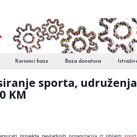
Korisnici baze
Baza donatora
Istraživ
siranje sporta, udruženja
00 KM
ansirati projekte nevladinih organizacija iz oblasti
sport