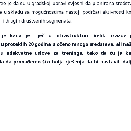
o je da su u gradskoj upravi svjesni da planirana sredst
 u skladu sa mogućnostima nastoji podržati aktivnosti ko
ali i drugih društvenih segmenata.
e kada je riječ o infrastrukturi. Veliki izazov 
 u proteklih 20 godina uloženo mnogo sredstava, ali na
ju adekvatne uslove za treninge, tako da ću ja k
da da pronađemo što bolja rješenja da bi nastavili dal