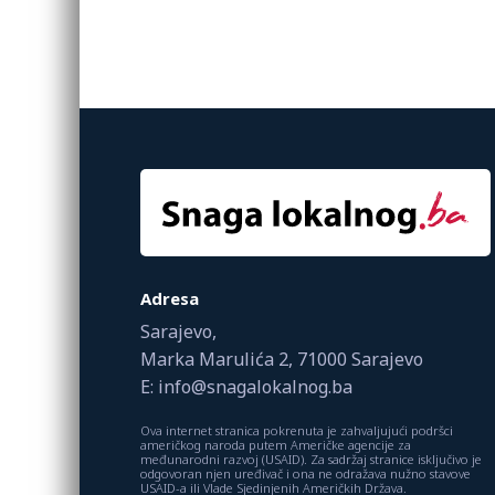
Adresa
Sarajevo,
Marka Marulića 2, 71000 Sarajevo
E: info@snagalokalnog.ba
Ova internet stranica pokrenuta je zahvaljujući podršci
američkog naroda putem Američke agencije za
međunarodni razvoj (USAID). Za sadržaj stranice isključivo je
odgovoran njen uređivač i ona ne odražava nužno stavove
USAID-a ili Vlade Sjedinjenih Američkih Država.