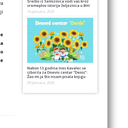
Srećko iz Semizovca vodi vas kroz
va
vremeplov istorije željeznica u BiH
ji
16 Januara, 2025
je
ša
ao
je
Nakon 13 godina Ines Kavalec se
izborila za Dnevni centar “Denis”:
Žao mi je što nisam pisala knjigu
09 Januara, 2025