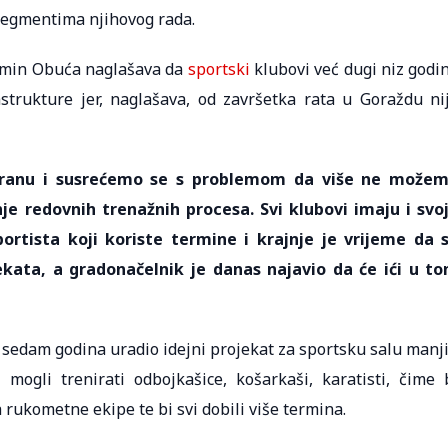
egmentima njihovog rada.
rmin Obuća naglašava da
sportski
klubovi već dugi niz godi
strukture jer, naglašava, od završetka rata u Goraždu ni
dvoranu i susrećemo se s problemom da više ne može
je redovnih trenažnih procesa. Svi klubovi imaju i svo
ortista koji koriste termine i krajnje je vrijeme da 
jekata, a gradonačelnik je danas najavio da će ići u t
 sedam godina uradio idejni projekat za sportsku salu manj
mogli trenirati odbojkašice, košarkaši, karatisti, čime 
rukometne ekipe te bi svi dobili više termina.