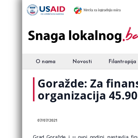
O nama
Novosti
Filantropija
Goražde: Za finan
organizacija 45.9
07/07/2021
Grad Goražde i u ovoj godini nastavlja fin