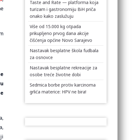
Taste and Rate — platforma koja
he
turizam i gastronomiju BiH priča
onako kako zaslužuju
Više od 15.000 kg otpada
am
prikupljeno prvog dana akcije
čišćenja općine Novo Sarajevo
Nastavak besplatne škola fudbala
za osnovce
Nastavak besplatne rekreacije za
je
osobe treće životne dobi
vu
Sedmica borbe protiv karcinoma
grlića materice: HPV ne bira!
je
a,
a,
ji