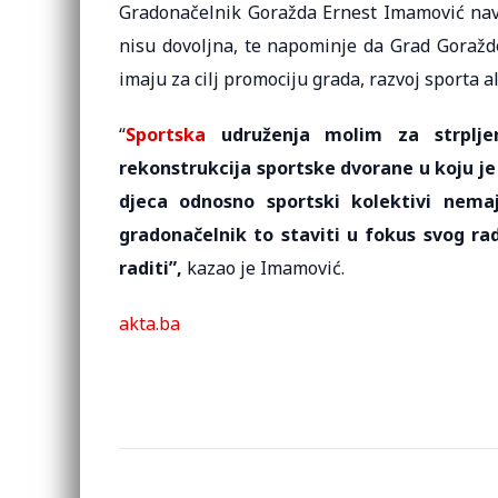
Gradonačelnik Goražda Ernest Imamović nave
nisu dovoljna, te napominje da Grad Goražde
imaju za cilj promociju grada, razvoj sporta 
“
Sportska
udruženja molim za strpljenj
rekonstrukcija sportske dvorane u koju je
djeca odnosno sportski kolektivi nema
gradonačelnik to staviti u fokus svog ra
raditi”,
kazao je Imamović.
akta.ba