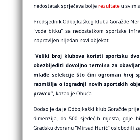
nedostatak sprječava bolje
rezultate
u svim s
Predsjednik Odbojkaškog kluba Goražde Ne
“vode bitku” sa nedostatkom sportske infra
napravljen nijedan novi objekat.
“
Veliki broj klubova koristi sportsku 
obezbijediti dovoljno termina za obavljan
mlađe selekcije što čini ogroman broj sp
razmišlja o izgradnji novih sportskih ob
pravcu”,
kazao je Obuća.
Dodao je da je Odbojkaški klub Goražde prije
dimenzija, do 500 sjedećih mjesta, gdje bi 
Gradsku dvoranu “Mirsad Hurić” oslobodili za 