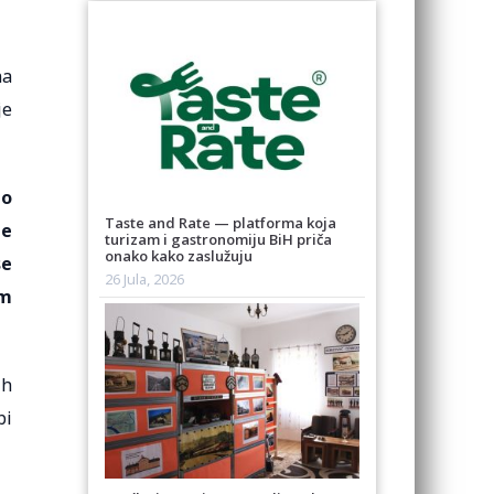
na
je
mo
Taste and Rate — platforma koja
je
turizam i gastronomiju BiH priča
onako kako zaslužuju
se
26 Jula, 2026
om
ih
bi