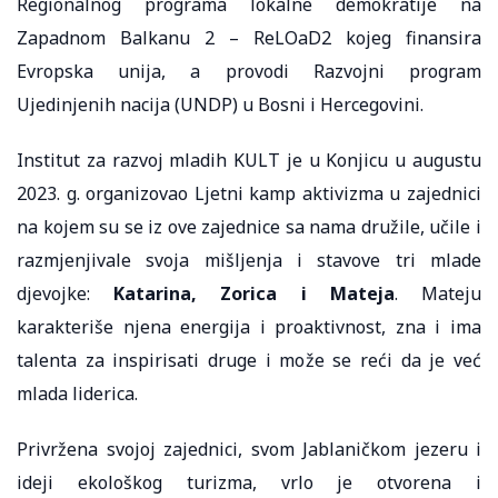
Regionalnog programa lokalne demokratije na
Zapadnom Balkanu 2 – ReLOaD2 kojeg finansira
Evropska unija, a provodi Razvojni program
Ujedinjenih nacija (UNDP) u Bosni i Hercegovini.
Institut za razvoj mladih KULT je u Konjicu u augustu
2023. g. organizovao Ljetni kamp aktivizma u zajednici
na kojem su se iz ove zajednice sa nama družile, učile i
razmjenjivale svoja mišljenja i stavove tri mlade
djevojke:
Katarina, Zorica i Mateja
. Mateju
karakteriše njena energija i proaktivnost, zna i ima
talenta za inspirisati druge i može se reći da je već
mlada liderica.
Privržena svojoj zajednici, svom Jablaničkom jezeru i
ideji ekološkog turizma, vrlo je otvorena i