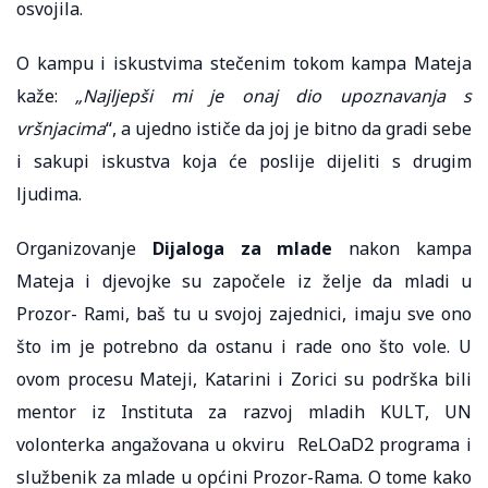
osvojila.
O kampu i iskustvima stečenim tokom kampa Mateja
kaže:
„Najljepši mi je onaj dio upoznavanja s
vršnjacima
“, a ujedno ističe da joj je bitno da gradi sebe
i sakupi iskustva koja će poslije dijeliti s drugim
ljudima.
Organizovanje
Dijaloga za mlade
nakon kampa
Mateja i djevojke su započele iz želje da mladi u
Prozor- Rami, baš tu u svojoj zajednici, imaju sve ono
što im je potrebno da ostanu i rade ono što vole. U
ovom procesu Mateji, Katarini i Zorici su podrška bili
mentor iz Instituta za razvoj mladih KULT, UN
volonterka angažovana u okviru ReLOaD2 programa i
službenik za mlade u općini Prozor-Rama. O tome kako