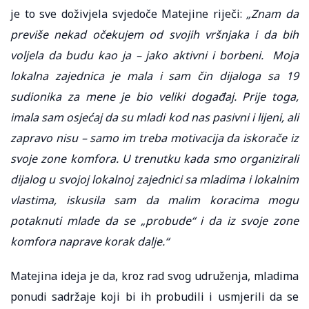
je to sve doživjela svjedoče Matejine riječi:
„Znam da
previše nekad očekujem od svojih vršnjaka i da bih
voljela da budu kao ja – jako aktivni i borbeni. Moja
lokalna zajednica je mala i sam čin dijaloga sa 19
sudionika za mene je bio veliki događaj. Prije toga,
imala sam osjećaj da su mladi kod nas pasivni i lijeni, ali
zapravo nisu – samo im treba
motivacija da iskorače iz
svoje zone komfora. U trenutku kada smo organizirali
dijalog u svojoj lokalnoj zajednici sa mladima i lokalnim
vlastima, iskusila sam da malim koracima mogu
potaknuti mlade da se „probude“ i da iz svoje zone
komfora naprave korak dalje.“
Matejina ideja je da, kroz rad svog udruženja, mladima
ponudi sadržaje koji bi ih probudili i usmjerili da se