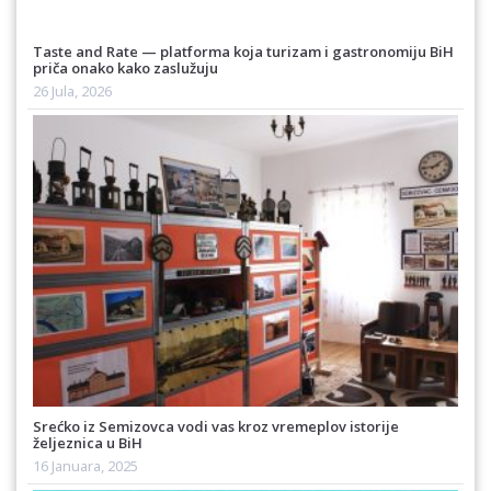
Taste and Rate — platforma koja turizam i gastronomiju BiH
priča onako kako zaslužuju
26 Jula, 2026
Srećko iz Semizovca vodi vas kroz vremeplov istorije
željeznica u BiH
16 Januara, 2025