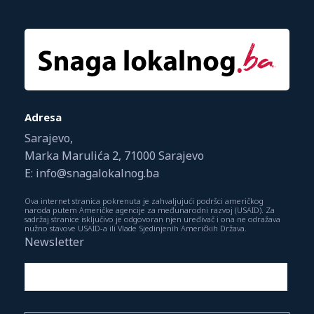
Adresa
Sarajevo,
Marka Marulića 2, 71000 Sarajevo
E: info@snagalokalnog.ba
Ova internet stranica pokrenuta je zahvaljujući podršci američkog
naroda putem Američke agencije za međunarodni razvoj (USAID). Za
sadržaj stranice isključivo je odgovoran njen uređivač i ona ne odražava
nužno stavove USAID-a ili Vlade Sjedinjenih Američkih Država.
Newsletter