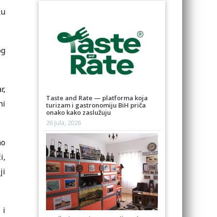
ku
og
r,
Taste and Rate — platforma koja
ni
turizam i gastronomiju BiH priča
onako kako zaslužuju
26 Jula, 2026
no
i,
ji
 i