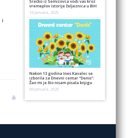
Srećko iz Semizovca vodi vas kroz
vremeplov istorije željeznica u BiH
16 Januara, 2025
 i
Nakon 13 godina Ines Kavalec se
izborila za Dnevni centar “Denis”:
Žao mi je što nisam pisala knjigu
09 Januara, 2025