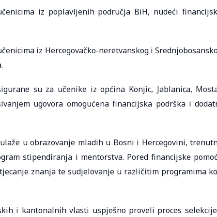
učenicima iz poplavljenih područja BiH, nudeći financijs
ja učenicima iz Hercegovačko-neretvanskog i Srednjobosansk
.
igurane su za učenike iz općina Konjic, Jablanica, Mosta
pisivanjem ugovora omogućena financijska podrška i dodat
a ulaže u obrazovanje mladih u Bosni i Hercegovini, trenut
gram stipendiranja i mentorstva. Pored financijske pomoć
 stjecanje znanja te sudjelovanje u različitim programima ko
kih i kantonalnih vlasti uspješno proveli proces selekcije