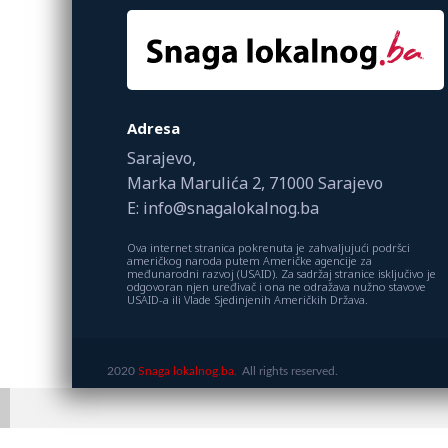
Adresa
Sarajevo,
Marka Marulića 2, 71000 Sarajevo
E: info@snagalokalnog.ba
Ova internet stranica pokrenuta je zahvaljujući podršci
američkog naroda putem Američke agencije za
međunarodni razvoj (USAID). Za sadržaj stranice isključivo je
odgovoran njen uređivač i ona ne odražava nužno stavove
USAID-a ili Vlade Sjedinjenih Američkih Država.
2020
Snaga lokalnog.ba.
All rights reserved.