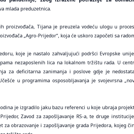
ova mlada preduzetnica.
ih proizvođača, Tijana je preuzela vodeću ulogu u proce
oizvođača „Agro-Prijedor“, koja će uskoro započeti sa radom
edoru, koje je nastalo zahvaljujući podršci Evropske unije
upama nezaposlenih lica na lokalnom tržištu rada. U cent
ja za deficitarna zanimanja i poslove gdje je nedostat
i. Učešće u programima osposobljavanja je svojevrsna „no
odina je izgradilo jaku bazu referenci u koje ubraja projek
ijedor, Zavod za zapošljavanje RS-a, te druge institucije
et za obrazovanje i zapošljavanje grada Prijedora, kojeg či