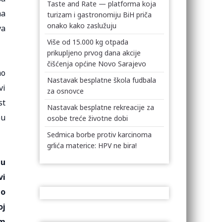
Taste and Rate — platforma koja
na
turizam i gastronomiju BiH priča
onako kako zaslužuju
va
Više od 15.000 kg otpada
prikupljeno prvog dana akcije
čišćenja općine Novo Sarajevo
mo
Nastavak besplatne škola fudbala
vi
za osnovce
st
Nastavak besplatne rekreacije za
pu
osobe treće životne dobi
Sedmica borbe protiv karcinoma
grlića materice: HPV ne bira!
 u
vi
no
oj
im