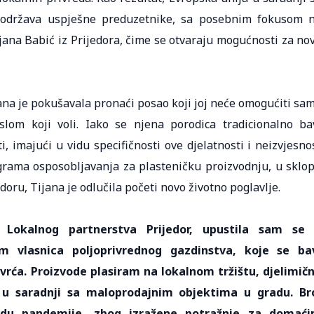
održava uspješne preduzetnike, sa posebnim fokusom 
jana Babić iz Prijedora, čime se otvaraju mogućnosti za no
ana je pokušavala pronaći posao koji joj neće omogućiti sa
slom koji voli. Iako se njena porodica tradicionalno ba
i, imajući u vidu specifičnosti ove djelatnosti i neizvjesno
rama osposobljavanja za plasteničku proizvodnju, u sklo
oru, Tijana je odlučila početi novo životno poglavlje.
i Lokalnog partnerstva Prijedor, upustila sam se
 vlasnica poljoprivrednog gazdinstva, koje se ba
ća. Proizvode plasiram na lokalnom tržištu, djelimič
o u saradnji sa maloprodajnim objektima u gradu. Br
odu pandemije, zbog izražene potražnje za domać