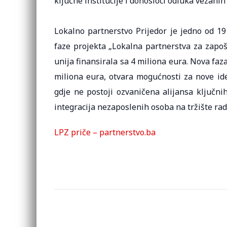
ključne institucije i donosioci odluka vezani
Lokalno partnerstvo Prijedor je jedno od 19
faze projekta „Lokalna partnerstva za zapošlj
unija finansirala sa 4 miliona eura. Nova faza
miliona eura, otvara mogućnosti za nove id
gdje ne postoji ozvaničena alijansa ključnih
integracija nezaposlenih osoba na tržište ra
LPZ priče – partnerstvo.ba