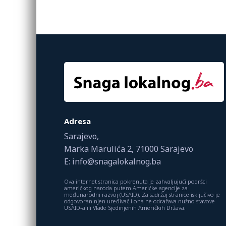
Adresa
Sarajevo,
Marka Marulića 2, 71000 Sarajevo
E: info@snagalokalnog.ba
Ova internet stranica pokrenuta je zahvaljujući podršci
američkog naroda putem Američke agencije za
međunarodni razvoj (USAID). Za sadržaj stranice isključivo je
odgovoran njen uređivač i ona ne odražava nužno stavove
USAID-a ili Vlade Sjedinjenih Američkih Država.