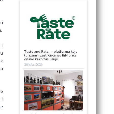
su
.
 i
Taste and Rate — platforma koja
ru
turizam i gastronomiju BiH priča
onako kako zaslužuju
ak
26 Jula, 2026
va
te
 i
ne