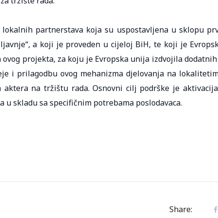
h za tržište rada.
 lokalnih partnerstava koja su uspostavljena u sklopu pr
avnje“, a koji je proveden u cijeloj BiH, te koji je Evrops
 ovog projekta, za koju je Evropska unija izdvojila dodatnih
eje i prilagodbu ovog mehanizma djelovanja na lokaliteti
 aktera na tržištu rada. Osnovni cilj podrške je aktivacija
da u skladu sa specifičnim potrebama poslodavaca.
Share: