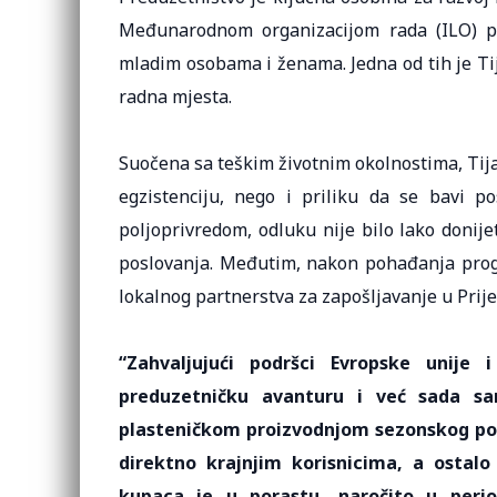
Međunarodnom organizacijom rada (ILO) p
mladim osobama i ženama. Jedna od tih je Ti
radna mjesta.
Suočena sa teškim životnim okolnostima, Tij
egzistenciju, nego i priliku da se bavi po
poljoprivredom, odluku nije bilo lako donijet
poslovanja. Međutim, nakon pohađanja prog
lokalnog partnerstva za zapošljavanje u Prijed
“Zahvaljujući podršci Evropske unije 
preduzetničku avanturu i već sada sam
plasteničkom proizvodnjom sezonskog povr
direktno krajnjim korisnicima, a ostal
kupaca je u porastu, naročito u peri