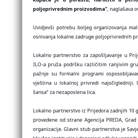
poljoprivrednim proizvodima”
, naglašava 
Uvidjevši potrebu boljeg organizovanja mal
osnivanja lokalne zadruge poljoprivrednih pr
Lokalno partnerstvo za zapošljavanje u Prij
ILO-a pruža podršku različitim ranjivim gr
pažnje su formalni programi osposobljavan
vještina u lokalnoj privredi najočiglednij
šansa“ za nezaposlena lica.
Lokalno partnerstvo iz Prijedora zadnjih 10 g
provedene od strane Agencija PREDA, Grad Pr
organizacije. Glavni stub partnerstva je Savj