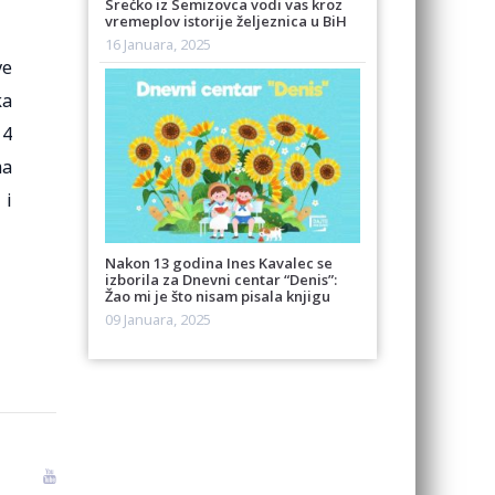
Srećko iz Semizovca vodi vas kroz
vremeplov istorije željeznica u BiH
16 Januara, 2025
ve
ka
 4
ma
 i
Nakon 13 godina Ines Kavalec se
izborila za Dnevni centar “Denis”:
Žao mi je što nisam pisala knjigu
09 Januara, 2025