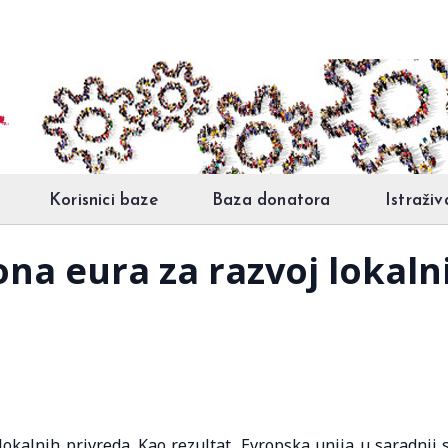
Korisnici baze
Baza donatora
Istraživ
iona eura za razvoj lokal
lokalnih privreda. Kao rezultat, Evropska unija u saradnji 