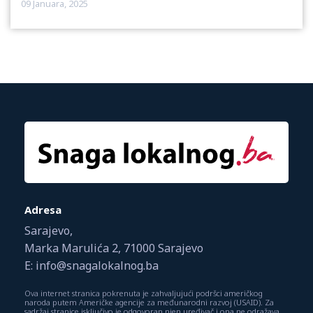
09 Januara, 2025
Adresa
Sarajevo,
Marka Marulića 2, 71000 Sarajevo
E: info@snagalokalnog.ba
Ova internet stranica pokrenuta je zahvaljujući podršci američkog
naroda putem Američke agencije za međunarodni razvoj (USAID). Za
sadržaj stranice isključivo je odgovoran njen uređivač i ona ne odražava