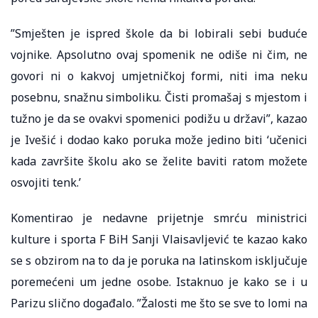
”Smješten je ispred škole da bi lobirali sebi buduće
vojnike. Apsolutno ovaj spomenik ne odiše ni čim, ne
govori ni o kakvoj umjetničkoj formi, niti ima neku
posebnu, snažnu simboliku. Čisti promašaj s mjestom i
tužno je da se ovakvi spomenici podižu u državi”, kazao
je Ivešić i dodao kako poruka može jedino biti ‘učenici
kada završite školu ako se želite baviti ratom možete
osvojiti tenk.’
Komentirao je nedavne prijetnje smrću ministrici
kulture i sporta F BiH Sanji Vlaisavljević te kazao kako
se s obzirom na to da je poruka na latinskom isključuje
poremećeni um jedne osobe. Istaknuo je kako se i u
Parizu slično događalo. ”Žalosti me što se sve to lomi na