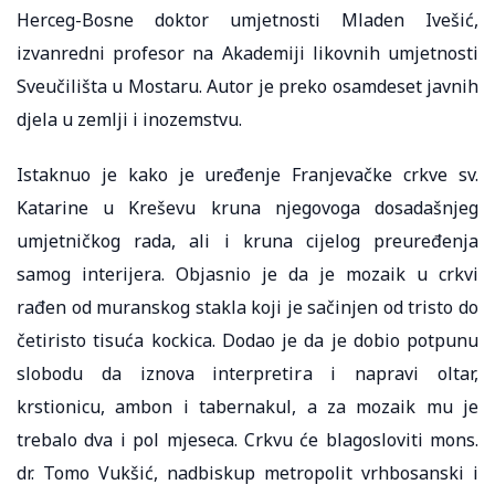
Herceg-Bosne doktor umjetnosti Mladen Ivešić,
izvanredni profesor na Akademiji likovnih umjetnosti
Sveučilišta u Mostaru. Autor je preko osamdeset javnih
djela u zemlji i inozemstvu.
Istaknuo je kako je uređenje Franjevačke crkve sv.
Katarine u Kreševu kruna njegovoga dosadašnjeg
umjetničkog rada, ali i kruna cijelog preuređenja
samog interijera. Objasnio je da je mozaik u crkvi
rađen od muranskog stakla koji je sačinjen od tristo do
četiristo tisuća kockica. Dodao je da je dobio potpunu
slobodu da iznova interpretira i napravi oltar,
krstionicu, ambon i tabernakul, a za mozaik mu je
trebalo dva i pol mjeseca. Crkvu će blagosloviti mons.
dr. Tomo Vukšić, nadbiskup metropolit vrhbosanski i