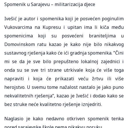
Spomenik u Sarajevu – militarizacija djece
Ivešić je autor i spomenika koji je posvećen poginulim
Vukovarcima na Kupresu i upitan ima li kiča među
spomenicima koji su posvećeni braniteljima u
Domovinskom ratu kazao je kako nije bilo nikakvog
sustavnog rješenja kako će ići gradnja spomenika. ”Čini
mi se da je sve bilo prepušteno lokalnoj zajednici i
onda su se sve tri strane utrkivale koja će više toga
napraviti i koja će prikazati veću žrtvu ili više
herojstvo. U svemu tome nažalost nastalo je jako puno
nekvalitetnih rješenja”, kazao je Ivešić i dodao kako se
bez struke neće kvalitetno rješenje iznjedriti.
Naglasio je kako nedavno otkriven spomenik tenka
pored sarajevske škole nema nikakvu poruku.