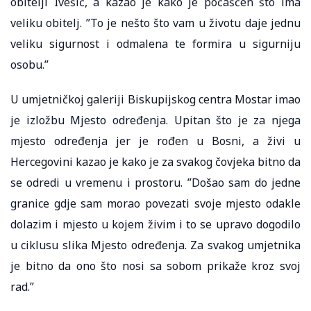
obitelji Ivešić, a kazao je kako je počašćen što ima
veliku obitelj. ”To je nešto što vam u životu daje jednu
veliku sigurnost i odmalena te formira u sigurniju
osobu.”
U umjetničkoj galeriji Biskupijskog centra Mostar imao
je izložbu Mjesto određenja. Upitan što je za njega
mjesto određenja jer je rođen u Bosni, a živi u
Hercegovini kazao je kako je za svakog čovjeka bitno da
se odredi u vremenu i prostoru. ”Došao sam do jedne
granice gdje sam morao povezati svoje mjesto odakle
dolazim i mjesto u kojem živim i to se upravo dogodilo
u ciklusu slika Mjesto određenja. Za svakog umjetnika
je bitno da ono što nosi sa sobom prikaže kroz svoj
rad.”