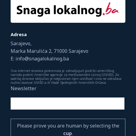
Adresa
Sarajevo,
Marka Marulića 2, 71000 Sarajevo
E: info@snagalokalnog.ba
Ova internet stranica pokrenuta je zahvaljujući podršci američkog
naroda putem Američke agencije za međunarodni razvoj (USAID). Za
sadržaj stranice isključivo je odgovoran njen uređivač i ona ne odražava
nužno stavove USAID-a ili Vlade Sjedinjenih Američkih Država.
Newsletter
Please prove you are human by selecting the
cup
.