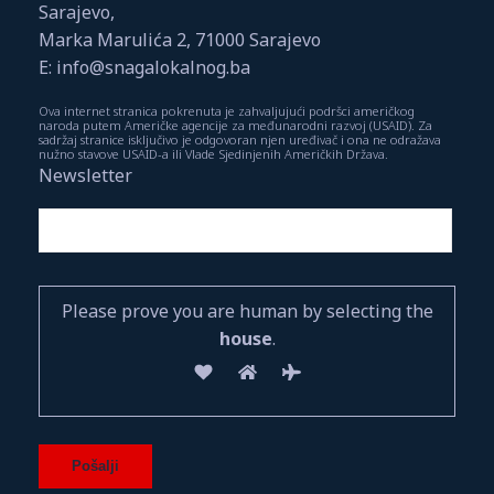
Sarajevo,
Marka Marulića 2, 71000 Sarajevo
E: info@snagalokalnog.ba
Ova internet stranica pokrenuta je zahvaljujući podršci američkog
naroda putem Američke agencije za međunarodni razvoj (USAID). Za
sadržaj stranice isključivo je odgovoran njen uređivač i ona ne odražava
nužno stavove USAID-a ili Vlade Sjedinjenih Američkih Država.
Newsletter
Please prove you are human by selecting the
house
.