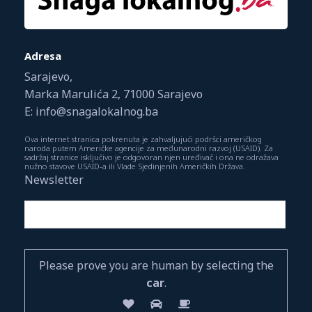
Adresa
Sarajevo,
Marka Marulića 2, 71000 Sarajevo
E: info@snagalokalnog.ba
Ova internet stranica pokrenuta je zahvaljujući podršci američkog
naroda putem Američke agencije za međunarodni razvoj (USAID). Za
sadržaj stranice isključivo je odgovoran njen uređivač i ona ne odražava
nužno stavove USAID-a ili Vlade Sjedinjenih Američkih Država.
Newsletter
Please prove you are human by selecting the
car
.