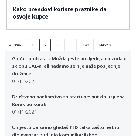
Kako brendovi koriste praznike da
osvoje kupce
Prev
1
2
3
…
180
Next
GirlAct podcast – Možda jeste posljednja epizoda u
sklopu GAL-a, ali nadamo se nije naše posljednje
druženje
01/11/2021
Društveno bankarstvo za startupe: put do uspjeha
Korak po korak
01/11/2021
Umjesto da samo gledaš TED talks zašto ne biti
dio eventa? Budi dio komunikacijskog,