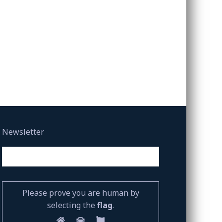
Newsletter
Please prove you are human by
selecting the
flag
.