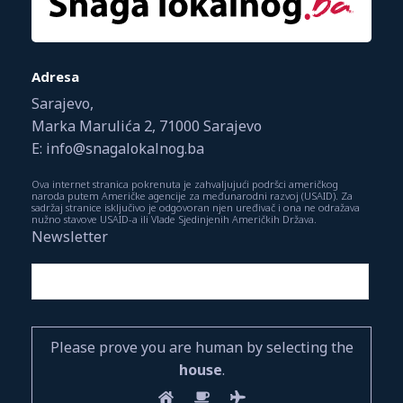
Adresa
Sarajevo,
Marka Marulića 2, 71000 Sarajevo
E: info@snagalokalnog.ba
Ova internet stranica pokrenuta je zahvaljujući podršci američkog
naroda putem Američke agencije za međunarodni razvoj (USAID). Za
sadržaj stranice isključivo je odgovoran njen uređivač i ona ne odražava
nužno stavove USAID-a ili Vlade Sjedinjenih Američkih Država.
Newsletter
Please prove you are human by selecting the
house
.