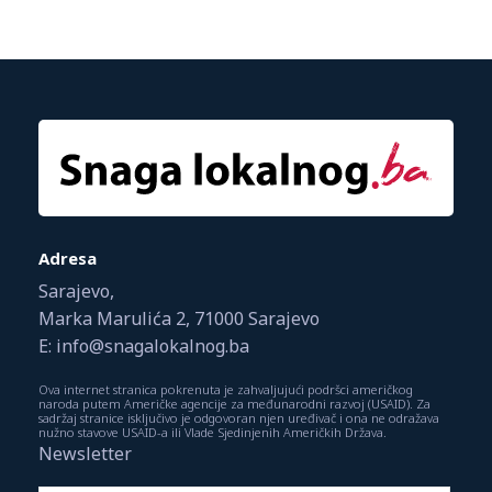
Adresa
Sarajevo,
Marka Marulića 2, 71000 Sarajevo
E: info@snagalokalnog.ba
Ova internet stranica pokrenuta je zahvaljujući podršci američkog
naroda putem Američke agencije za međunarodni razvoj (USAID). Za
sadržaj stranice isključivo je odgovoran njen uređivač i ona ne odražava
nužno stavove USAID-a ili Vlade Sjedinjenih Američkih Država.
Newsletter