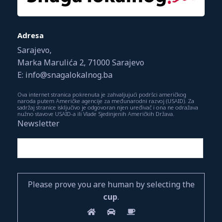
Adresa
Sarajevo,
Marka Marulića 2, 71000 Sarajevo
E: info@snagalokalnog.ba
Ova internet stranica pokrenuta je zahvaljujući podršci američkog
naroda putem Američke agencije za međunarodni razvoj (USAID). Za
sadržaj stranice isključivo je odgovoran njen uređivač i ona ne odražava
nužno stavove USAID-a ili Vlade Sjedinjenih Američkih Država.
Newsletter
Please prove you are human by selecting the
cup
.