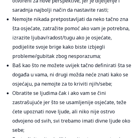
otvoreni za nove perspektive, jer je dijeljenje i
saradnja najbolji način da nastavite rasti;
Nemojte nikada pretpostavljati da neko tačno zna
šta osjećate, zatražite pomoć ako vam je potrebna,
izrazite ljubav/radost/tugu ako je osjećate,
podijelite svoje brige kako biste izbjegli
probleme/gubitak zbog nesporazuma;
Baš kao što ne možete uvijek tačno definirati šta se
događa u vama, ni drugi možda neće znati kako se
osjećaju, pa nemojte za to kriviti njih/sebe;
Obratite se ljudima čak i ako vam se čini
zastrašujuće jer što se usamljenije osjećate, teže
ćete upoznati nove ljude, ali niko nije ostrvo
odvojeno od svih, svi trebamo imati divne ljude oko
sebe;