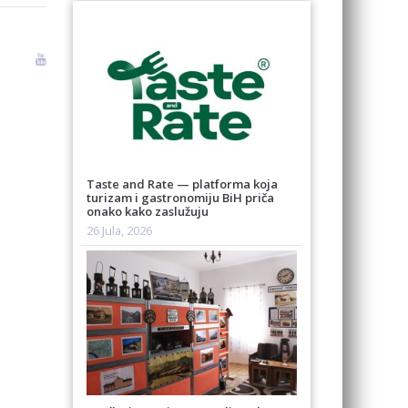
Taste and Rate — platforma koja
turizam i gastronomiju BiH priča
onako kako zaslužuju
26 Jula, 2026