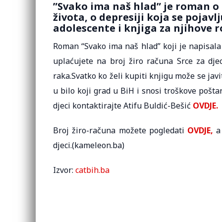
”Svako ima naš hlad” je roman o 
života, o depresiji koja se pojav
adolescente i knjiga za njihove rod
Roman “Svako ima naš hlad” koji je napisala
uplaćujete na broj žiro računa Srce za djec
raka.Svatko ko želi kupiti knjigu može se javi
u bilo koji grad u BiH i snosi troškove pošt
djeci kontaktirajte Atifu Buldić-Bešić
OVDJE.
Broj žiro-računa možete pogledati
OVDJE,
a 
djeci.(kameleon.ba)
Izvor:
catbih.ba