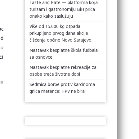
Taste and Rate — platforma koja
turizam i gastronomiju BiH priča
onako kako zaslužuju
Više od 15.000 kg otpada
ac
prikupljeno prvog dana akcije
od
čišćenja općine Novo Sarajevo
gu
Nastavak besplatne škola fudbala
ći
za osnovce
Nastavak besplatne rekreacije za
osobe treće životne dobi
mo
Sedmica borbe protiv karcinoma
grlića materice: HPV ne bira!