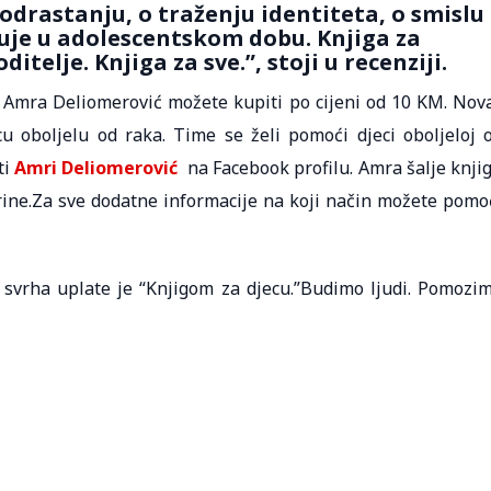
odrastanju, o traženju identiteta, o smislu
ljuje u adolescentskom dobu. Knjiga za
itelje. Knjiga za sve.”, stoji u recenziji.
 Amra Deliomerović možete kupiti po cijeni od 10 KM. Nov
u oboljelu od raka. Time se želi pomoći djeci oboljeloj 
ti
Amri Deliomerović
na Facebook profilu. Amra šalje knji
arine.Za sve dodatne informacije na koji način možete pomo
svrha uplate je “Knjigom za djecu.”Budimo ljudi. Pomozi