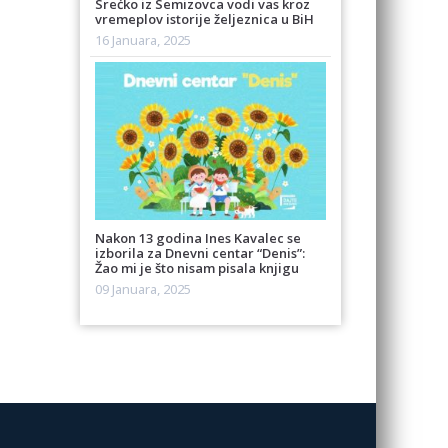
Srećko iz Semizovca vodi vas kroz
vremeplov istorije željeznica u BiH
16 Januara, 2025
Nakon 13 godina Ines Kavalec se
izborila za Dnevni centar “Denis”:
Žao mi je što nisam pisala knjigu
09 Januara, 2025