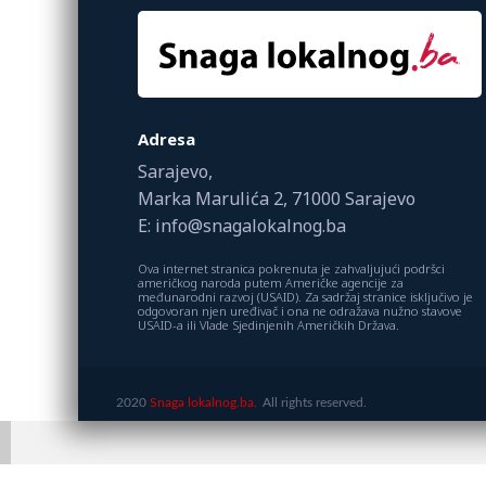
Adresa
Sarajevo,
Marka Marulića 2, 71000 Sarajevo
E: info@snagalokalnog.ba
Ova internet stranica pokrenuta je zahvaljujući podršci
američkog naroda putem Američke agencije za
međunarodni razvoj (USAID). Za sadržaj stranice isključivo je
odgovoran njen uređivač i ona ne odražava nužno stavove
USAID-a ili Vlade Sjedinjenih Američkih Država.
2020
Snaga lokalnog.ba.
All rights reserved.